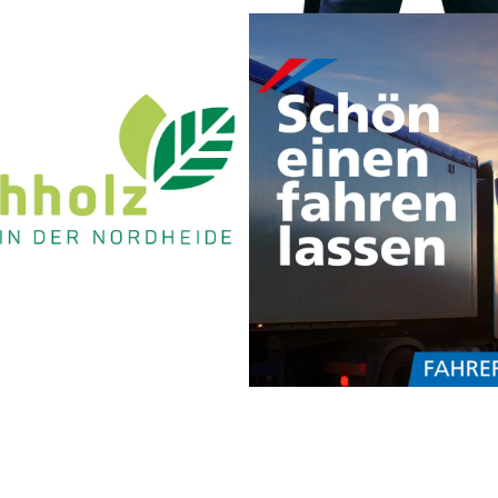
sign
Onlinemarketing
Print
Social M