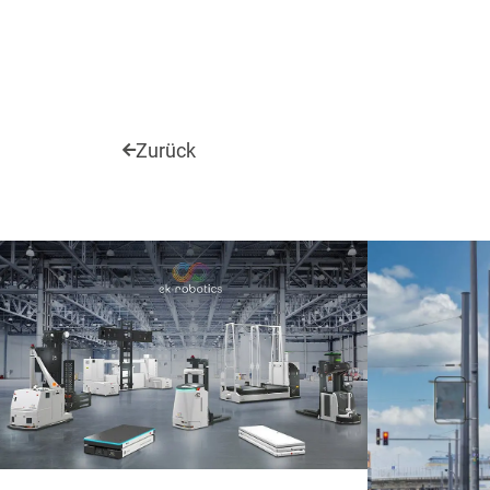
Zurück
3D Visualisierung
Print
Corporate De
Webdesign