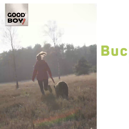
Corporate De
3D Visualisierung
Corporate Design
Database
Publishing
Direktmarketing
Markenentwicklung
Onlinemarketing
Print
Social Media
Verpackungs Design
Webdesign