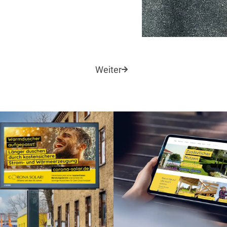
Weiter
sign
Print
Social Media
Corporate Design
Print
Webdes