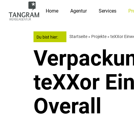
Home
Agentur
Services
Pr
Startseite
»
Projekte
»
teXXor Einwe
Du bist hier:
Verpackun
teXXor Ei
Overall