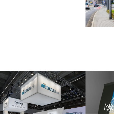
360° Kommunikation im Raum
Database
Verpackungs
Publishing
Print
Webdesign