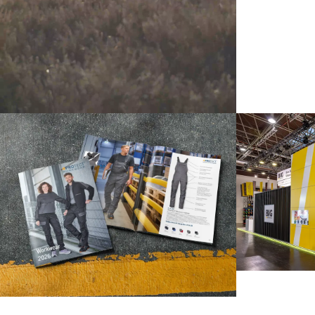
Database Publishing
Print
Verpackungs
Design
360° Kommun