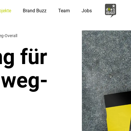
ojekte
Brand Buzz
Team
Jobs
g-Overall
g für
nweg-