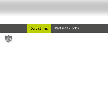
Startseite
»
Jobs
Du bist hier: