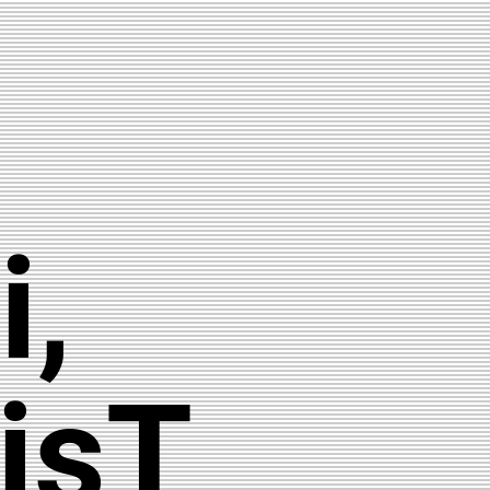
,
 isT