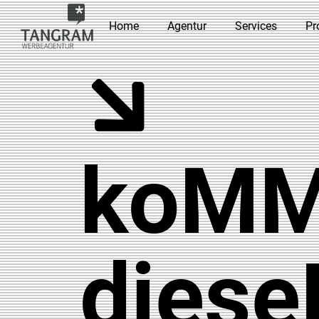
Home
Agentur
Services
Pr
koMM’
diese