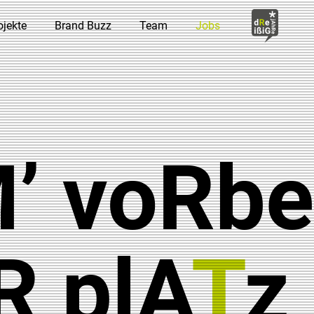
ojekte
Brand Buzz
Team
Jobs
 voRbei
R plA
T
z