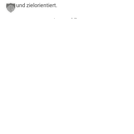
und zielorientiert.
Für unsere Kunden,
etablierte
Unternehmen
sowie spannende
„Hidden
Champions“
, entwickeln wir erfolgreiche
Kommunikation.
Erfahrung & Expertise?
Haben wir. Was
aber mindestens genauso wichtig ist: Wir
haben noch immer
richtig Lust
auf
Werbung
,
Design
,
tolle Ideen
und die
Suche nach der besten
Lösung
– in jeder
Situation und auf allen Kanälen.
Interessiert?
Dann rufen Sie uns an. Oder