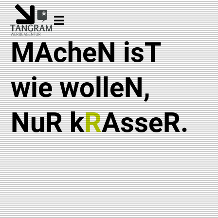
MAcheN isT
wie wolleN,
NuR k
R
AsseR.