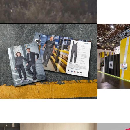
Database Publishing
Print
Verpackungs
Design
360° Kommun