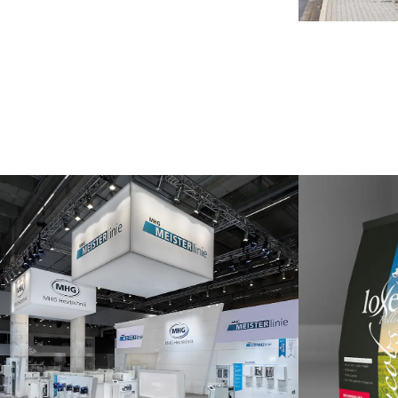
360° Kommunikation im Raum
Database
Verpackungs
Publishing
Print
Webdesign