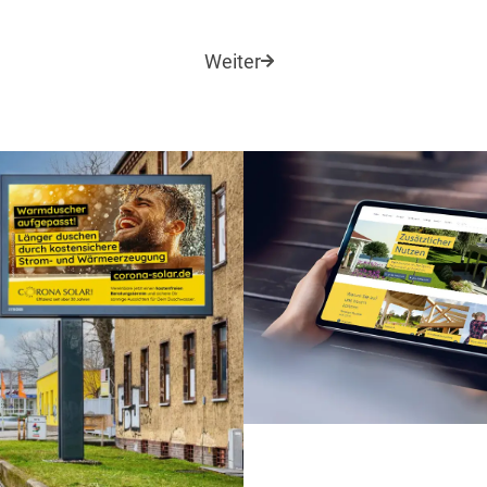
Weiter
sign
Print
Social Media
Corporate Design
Print
Webdes