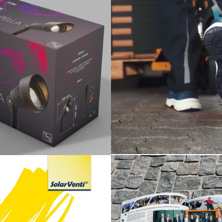
3D Visualisierung
Corporate De
Publishing
Print
Verpackungs 
Corporate Design
Print
Webdes