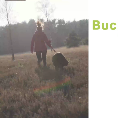
3D Visualisierung
Corporate Design
Database
Publishing
Direktmarketing
Markenentwicklung
Onlinemarketing
Print
Social Media
Verpackungs Design
Webdesign