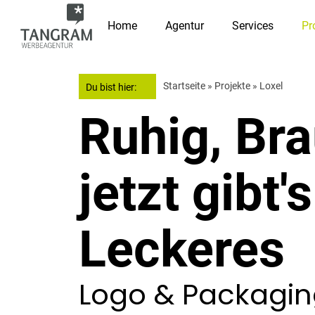
Home
Agentur
Services
Pr
Startseite
»
Projekte
»
Loxel
Du bist hier:
Ruhig, Bra
jetzt gibt'
Leckeres
Logo & Packagin