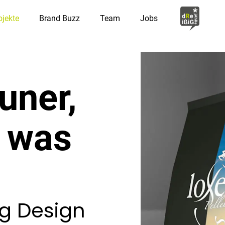
ojekte
Brand Buzz
Team
Jobs
uner,
s was
g Design