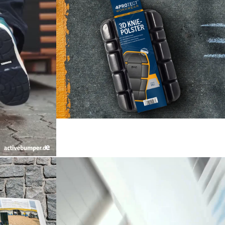
sign
Database
Verpackungs Design
Design
ign
360° Kommunikation im Raum
Corporate