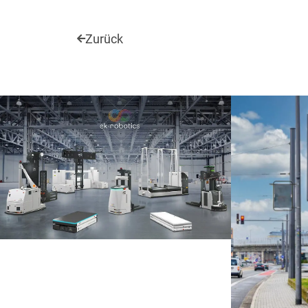
Zurück
3D Visualisierung
Print
Corporate De
Webdesign