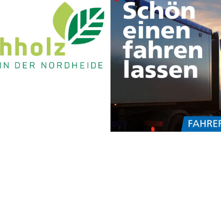
Onlinemarketing
Print
Social M