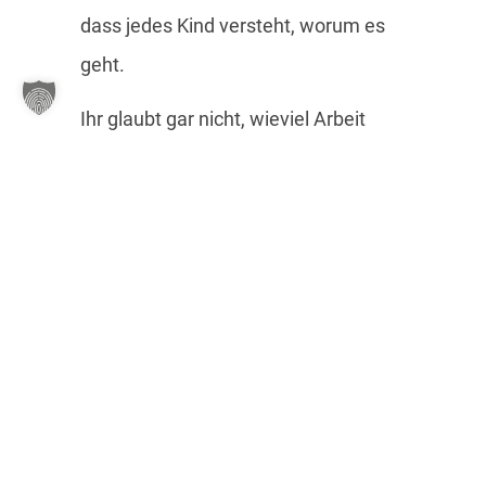
dass jedes Kind versteht, worum es
geht.
Ihr glaubt gar nicht, wieviel Arbeit
dahinter steht bis jedes Plakat, jede
Tafel, jede Roll-Up und jeder Folder so
gestaltet ist, dass es wirklich alle
verstehen können. Mit viel Liebe zum
Detail wurde hier zusammen mit dem
Kinderschutz zusammengearbeitet,
getüftelt, verworfen, neu gedacht. Ich
habe richtig gespürt, wieviel Herzblut
von allen Beteiligten in dieses Projekt