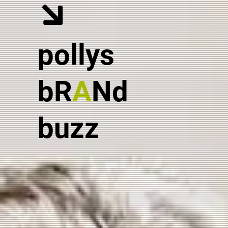
pollys
bR
A
Nd
buzz