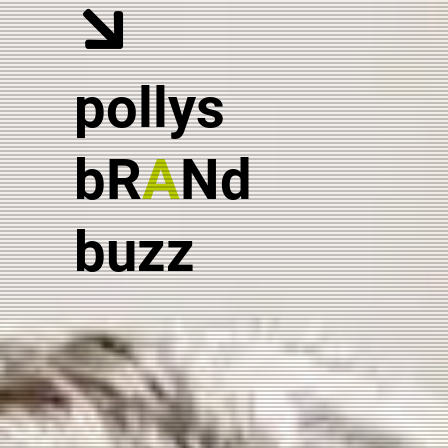
pollys
bR
A
Nd
buzz