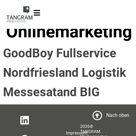
Projektbereich:
Onlinemarketing
GoodBoy Fullservice
Nordfriesland Logistik
Messesatand BIG
Nach oben
2026©
TANGRAM.
Impressum